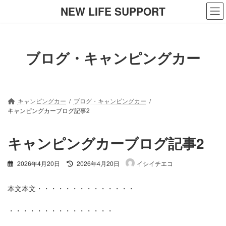
コ
ナ
NEW LIFE SUPPORT
ン
ビ
テ
ゲ
ン
ー
ツ
シ
ブログ・キャンピングカー
へ
ョ
ス
ン
キ
に
ッ
移
プ
動
キャンピングカー
ブログ・キャンピングカー
キャンピングカーブログ記事2
キャンピングカーブログ記事2
最
2026年4月20日
2026年4月20日
イシイチエコ
終
更
本文本文・・・・・・・・・・・・・・
新
日
時
・・・・・・・・・・・・・・・
: