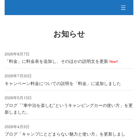
コ
ナ
キャンピングカー
ン
ビ
テ
ゲ
ン
ー
ツ
シ
お知らせ
へ
ョ
ス
ン
キ
に
2026年8月7日
ッ
移
プ
動
「料金」に料金表を追加し、そのほかの説明文を更新
New!!
2026年7月20日
キャンペーン料金についての説明を「料金」に追加しました
2026年5月13日
ブログ「”車中泊を楽しむ”というキャンピングカーの使い方」を更
新しました。
2026年4月3日
ブログ「キャンプにとどまらない魅力と使い方」を更新しまし