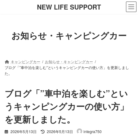
コ
ナ
NEW LIFE SUPPORT
ン
ビ
テ
ゲ
ン
ー
ツ
シ
お知らせ・キャンピングカー
へ
ョ
ス
ン
キ
に
ッ
移
プ
動
キャンピングカー
お知らせ・キャンピングカー
ブログ「”車中泊を楽しむ”というキャンピングカーの使い方」を更新しまし
た。
ブログ「”車中泊を楽しむ”とい
うキャンピングカーの使い方」
を更新しました。
最
2026年5月13日
2026年5月13日
integra750
終